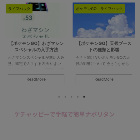
ライフハック
ポケモンGO
ライフハック
2023/10/26
2024/6/14
【ポケモンGO】わざマシン
【ポケモンGO】天候ブース
スペシャルの入手方法
トの種類と影響
わざマシンスペシャルが無い人必
今さら聞けないポケモンGOの天
見。確定で入手する方法 いよい
候の影響について 今さらながら
よ、「やつあたり」を変更する事
ですが、レイドなどでは、かなり
ができるイベント2023年10月26
重要になる天候ブーストについて
ReadMore
ReadMore
日より「GOロケット団占拠イベ
ですっが、自分もかなりうろ覚え
ント」が始まりますが、「わざマ
ですので、これを機に忘備録とし
シンスペシャル」は十分に確保さ
て記事として作成してみました。
れていますか？せっかくゲットし
いまさら聞けないけれど、とても
た厳選ポケモンも、わざマシンス
重要な事ですので。。。色々と調
ケチャッピーで手軽で簡単ナポリタン
ペシャルがないと技を変更する事
べた上での記事ですが、間違いな
ができません。今回は「わざマシ
どがありましたら、あたたかい目
ンスペシャル」の入手方法をお知
でコメント欄に記載いただけます
らせさせていただきますね。 わ
と、幸いです。 天候:晴れほの
ざマシンスペシャルを手に入れる
お・くさ・じめん 天候:雨みず・