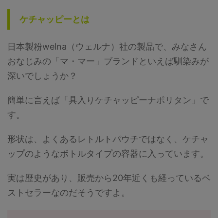
には 現在、技マシンをゲットで
でんき・むし 天候:くもりフェア
きる可能性があるのは下記のとお
リー・かくとう・どく 天候:とき
ケチャッピーとは
りです。 フィールドリサ ...
どき曇りノーマル・いわ ...
日本製粉welna（ウェルナ）社の製品で、みなさん
おなじみの「マ・マー」ブランドといえば馴染みが
深いでしょうか？
簡単に言えば「具入りケチャッピーナポリタン」で
す。
形状は、よくあるレトルトパウチではなく、ケチャ
ップのようなボトルタイプの容器に入っています。
実は歴史があり、販売から20年近くも経っているベ
ストセラーなのだそうですよ。