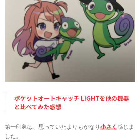
階では予想のため、過去のバトル
想のため、過去のバトルでの考察
での考察からの推測となります。
からの推測となります。 討伐人
討伐人数のその根拠は？ 「メガ
数のその根拠は？ 「メガシンカ
シンカポケモン」は必須です。メ
ポケモン」は必須です。メガミュ
ガエアームドはシールドが8枚 ...
ウツーYはシールドが ...
ポケットオートキャッチ LIGHT
を他の機器
と比べてみた感想
第一印象は、思っていたよりもかなり
小さく
感じま
した。