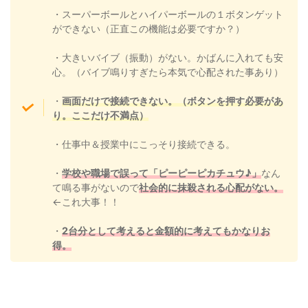
・スーパーボールとハイパーボールの１ボタンゲット
ができない（正直この機能は必要ですか？）
・大きいバイブ（振動）がない。かばんに入れても安
心。（バイブ鳴りすぎたら本気で心配された事あり）
・
画面だけで接続できない。（ボタンを押す必要があ
り。ここだけ不満点）
・仕事中＆授業中にこっそり接続できる。
・
学校や職場で誤って「ピーピーピカチュウ♪」
なん
て鳴る事がないので
社会的に抹殺される心配がない。
←これ大事！！
・
2台分として考えると金額的に考えてもかなりお
得。