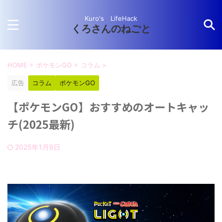
Kuro's LifeHack
くろさんのねごと
HOME
>
ポケモンGO
>
コラム
>
広告
コラム
ポケモンGO
【ポケモンGO】おすすめのオートキャッ
チ(2025最新)
2025年1月9日