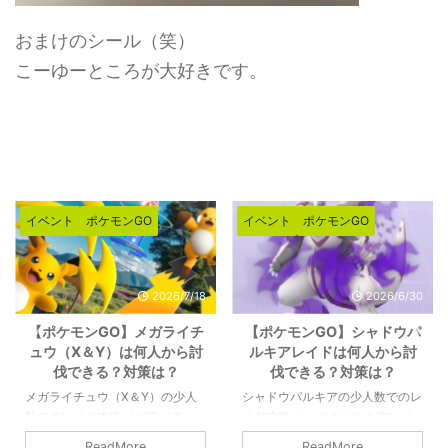
おまけのシール（笑）
こーゆーところが大好きです。
イベント
ポケモンGO
イベント
ポケモンGO
2026/6/30
2026/6/26
【ポケモンGO】シャドウパ
【ポケモンGO】メガエアー
ルキアレイドは何人から討
ムドレイドは何人から討伐
伐できる？対策は？
できる？対策は？
シャドウパルキアの少人数でのレ
メガエアームドの少人数でのレイ
イド攻略 シャドウパルキアレイ
ド攻略 メガエアームドの最低討
ドの対策や感想など。シャドウパ
伐人数は8人以上です。シールド
ReadMore
ReadMore