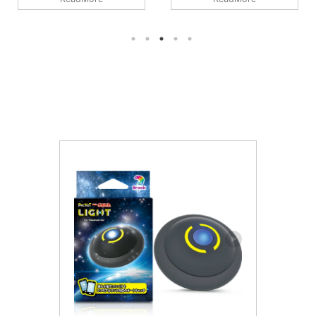
ルキアは2人で討伐可能です。条
を破るのが8人であって、参加者
件はチームパワーやライトクリス
すべてがガチガチで組めてチーム
タルが必要ですが、無理なくでき
パワーなどのバフもかけられるの
るレベルかと。また、シャドウパ
であれば、最低人数はもっと少な
ルキアは「ドラゴン」は中段クラ
くなりそうです。詳細については
スのポケモンです。メガや合体ポ
下記記事をご覧ください。 メガ
ケモンがなければ最強なのです
エアームドの最少対策人数は何
が、ドラゴンの層が厚すぎて、こ
人？ 最少人数は8人以上必要（シ
れで中段クラスとは。。。メガは
ールドが8枚）です。記事作成段
実質1体しか編成できないので、
階では予想のため、過去のバトル
シャドウパルキアの高固体は何体
での考察からの推測となります。
いても困りませんので、収集して
討伐人数のその根拠は？ 「メガ
いきたいと思います。詳細につい
シンカポケモン」は必須です。メ
ては下記記事をご覧ください。
ガエアームドはシールドが8枚 ...
シ ...