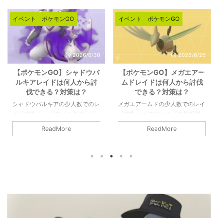
イベント
ポケモンGO
イベント
ポケモンGO
2026/6/26
2026/5/28
【ポケモンGO】メガエアー
【ポケモンGO】メガミュウ
ムドレイドは何人から討伐
ツーYレイドは何人から討伐
できる？対策は？
できる？対策は？
メガエアームドの少人数でのレイ
メガミュウツーYの少人数でのレ
ド攻略 メガエアームドの最低討
イド攻略 メガミュウツーYはX同
伐人数は8人以上です。シールド
様に最低討伐人数は12人以上で
ReadMore
ReadMore
を破るのが8人であって、参加者
す。あくまで最低限挑めるのが12
すべてがガチガチで組めてチーム
人であって、総合で3本の指に入
パワーなどのバフもかけられるの
るポケモンでもありますので、人
であれば、最低人数はもっと少な
数が必要になると思います。詳細
くなりそうです。詳細については
については下記記事をご覧くださ
下記記事をご覧ください。 メガ
い。 メガミュウツーYの最少対策
エアームドの最少対策人数は何
人数は何人？ 最少人数はガチで
人？ 最少人数は8人以上必要（シ
組んで12人以上必要（シールドは
ールドが8枚）です。記事作成段
12枚）です。記事作成段階では予