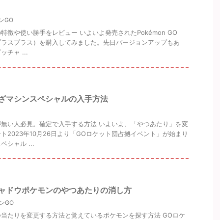
ンGO
徴や使い勝手をレビュー いよいよ発売されたPokémon GO
ゴープラスプラス）を購入してみました。先日バージョンアップもあ
チャ ...
わざマシンスペシャルの入手方法
無い人必見。確定で入手する方法 いよいよ、「やつあたり」を変
ト2023年10月26日より「GOロケット団占拠イベント」が始まり
シャル ...
シャドウポケモンのやつあたりの消し方
ンGO
当たりを変更する方法と覚えているポケモンを探す方法 GOロケ