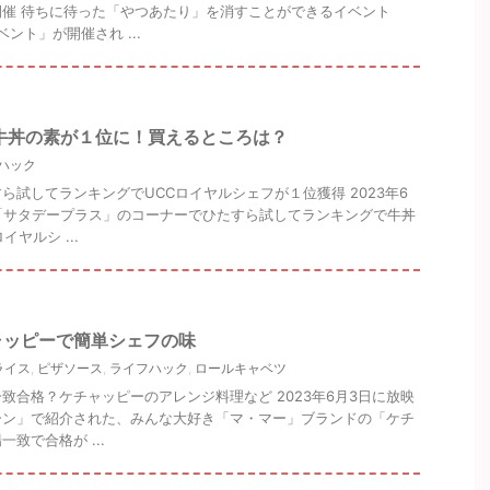
催 待ちに待った「やつあたり」を消すことができるイベント
ント」が開催され ...
牛丼の素が１位に！買えるところは？
ハック
ら試してランキングでUCCロイヤルシェフが１位獲得 2023年6
「サタデープラス」のコーナーでひたすら試してランキングで牛丼
ヤルシ ...
ャッピーで簡単シェフの味
ライス
,
ピザソース
,
ライフハック
,
ロールキャベツ
致合格？ケチャッピーのアレンジ料理など 2023年6月3日に放映
ーン」で紹介された、みんな大好き「マ・マー」ブランドの「ケチ
致で合格が ...