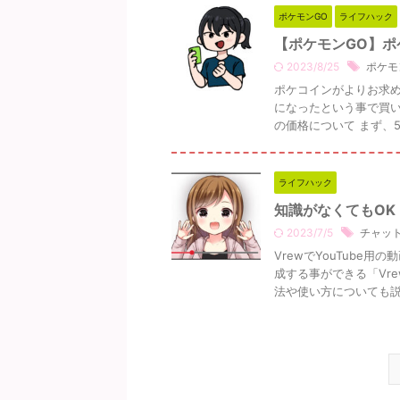
ポケモンGO
ライフハック
【ポケモンGO】
2023/8/25
ポケモ
ポケコインがよりお求め
になったという事で買い
の価格について まず、5月
ライフハック
知識がなくてもOK
2023/7/5
チャット
VrewでYouTube
成する事ができる「Vr
法や使い方についても説明