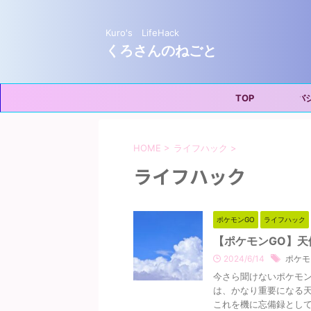
Kuro's LifeHack
くろさんのねごと
TOP
プライバシー
HOME
>
ライフハック
>
ライフハック
ポケモンGO
ライフハック
【ポケモンGO】天
2024/6/14
ポケモ
今さら聞けないポケモン
は、かなり重要になる
これを機に忘備録として記