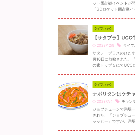
ット団占拠イベントが開
「GOロケット団占拠イベ
ライフハック
【サタプラ】UCC
2023/12/9
ライフ
サタデープラスのひたす
月10日に放映された、
の素トップ５にてUCCロイ
ライフハック
ナポリタンはケチ
2023/7/4
チキン
ジョブチューンで満場一
された、「ジョブチュ
ャッピー」ですが、満場一