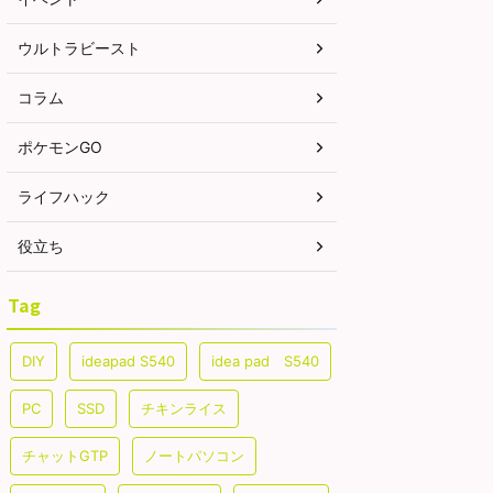
ウルトラビースト
コラム
ポケモンGO
ライフハック
役立ち
Tag
DIY
ideapad S540
idea pad S540
PC
SSD
チキンライス
チャットGTP
ノートパソコン