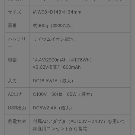
サイズ
約W98×D148×H34mm
重量
約600g（本体のみ）
バッテリ
リチウムイオン電池
ー
容量
14.4V/2900mAh（41.76Wh）
※3.62V換算/11600mAh
入力
DC18.5V/1A（最大）
AC出力
C100V 50Hz 65W（最大）
USB出力
DC5V/2.4A（最大）
蓄電方法
付属ACアダプタ（AC100V～240V）を用いて
家庭用コンセントから蓄電