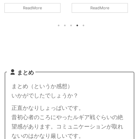
ドの対策や感想など。シャドウパ
伐人数は8人以上です。シールド
ReadMore
ReadMore
ルキアは2人で討伐可能です。条
を破るのが8人であって、参加者
件はチームパワーやライトクリス
すべてがガチガチで組めてチーム
タルが必要ですが、無理なくでき
パワーなどのバフもかけられるの
るレベルかと。また、シャドウパ
であれば、最低人数はもっと少な
ルキアは「ドラゴン」は中段クラ
くなりそうです。詳細については
スのポケモンです。メガや合体ポ
下記記事をご覧ください。 メガ
ケモンがなければ最強なのです
エアームドの最少対策人数は何
が、ドラゴンの層が厚すぎて、こ
人？ 最少人数は8人以上必要（シ
れで中段クラスとは。。。メガは
ールドが8枚）です。記事作成段
実質1体しか編成できないので、
階では予想のため、過去のバトル
まとめ
シャドウパルキアの高固体は何体
での考察からの推測となります。
いても困りませんので、収集して
討伐人数のその根拠は？ 「メガ
まとめ（というか感想）
いきたいと思います。詳細につい
シンカポケモン」は必須です。メ
ては下記記事をご覧ください。
ガエアームドはシールドが8枚 ...
いかがでしたでしょうか？
シ ...
正直かなりしょっぱいです。
昔初心者のころにやったルギア戦ぐらいの絶
望感があります。コミュニケーションが取れ
ないのはかなり厳しいです。