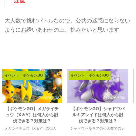
注意
大人数で挑むバトルなので、公共の迷惑にならない
ようにお誘いあわせの上、挑みたいと思います。
イベント
ポケモンGO
イベント
ポケモンGO
2026/6/30
2026/6/26
【ポケモンGO】シャドウパ
【ポケモンGO】メガエアー
ルキアレイドは何人から討
ムドレイドは何人から討伐
伐できる？対策は？
できる？対策は？
シャドウパルキアの少人数でのレ
メガエアームドの少人数でのレイ
イド攻略 シャドウパルキアレイ
ド攻略 メガエアームドの最低討