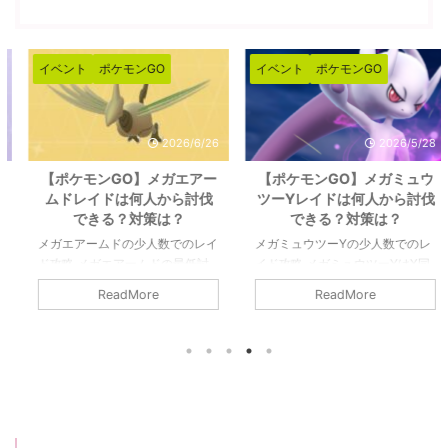
イベント
ポケモンGO
イベント
ポケモンGO
2026/6/26
2026/5/28
【ポケモンGO】メガエアー
【ポケモンGO】メガミュウ
ムドレイドは何人から討伐
ツーYレイドは何人から討伐
できる？対策は？
できる？対策は？
メガエアームドの少人数でのレイ
メガミュウツーYの少人数でのレ
ド攻略 メガエアームドの最低討
イド攻略 メガミュウツーYはX同
伐人数は8人以上です。シールド
様に最低討伐人数は12人以上で
ReadMore
ReadMore
を破るのが8人であって、参加者
す。あくまで最低限挑めるのが12
すべてがガチガチで組めてチーム
人であって、総合で3本の指に入
パワーなどのバフもかけられるの
るポケモンでもありますので、人
であれば、最低人数はもっと少な
数が必要になると思います。詳細
くなりそうです。詳細については
については下記記事をご覧くださ
下記記事をご覧ください。 メガ
い。 メガミュウツーYの最少対策
エアームドの最少対策人数は何
人数は何人？ 最少人数はガチで
人？ 最少人数は8人以上必要（シ
組んで12人以上必要（シールドは