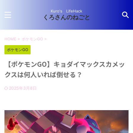
Kuro's LifeHack
くろさんのねごと
HOME
>
ポケモンGO
>
ポケモンGO
【ポケモンGO】キョダイマックスカメッ
クスは何人いれば倒せる？
2025年3月8日