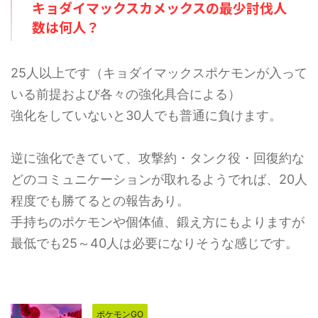
キョ
ダイマックスカメックスの最少討伐人
ールドが8枚）です。記事作成段
12枚）です。記事作成段階では予
数は何人？
階では予想のため、過去のバトル
想のため、過去のバトルでの考察
での考察からの推測となります。
からの推測となります。 討伐人
討伐人数のその根拠は？ 「メガ
数のその根拠は？ 「メガシンカ
シンカポケモン」は必須です。メ
ポケモン」は必須です。メガミュ
25人以上です（キョダイマックスポケモンが入って
ガエアームドはシールドが8枚 ...
ウツーYはシールドが ...
いる前提および各々の強化具合による）
強化をしていないと30人でも普通に負けます。
逆に強化できていて、攻撃約・タンク役・回復約な
どのコミュニケーションが取れるようでれば、20人
程度でも勝てるとの報告あり。
手持ちのポケモンや個体値、鍛え方にもよりますが
最低でも25～40人は必要になりそうな感じです。
ポケモンGO