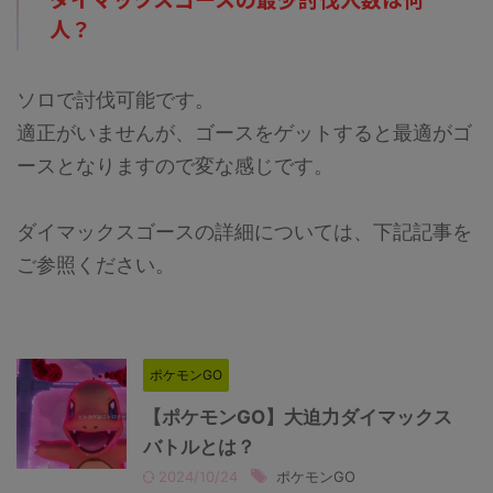
12枚）です。記事作成段階では予
す。詳細については下記記事をご
人？
想のため、過去のバトルでの考察
覧ください。 シャドウギラティ
からの推測となります。 討伐人
ナ（アナザー）最少対策人数は何
数のその根拠は？ 「メガシンカ
人？ 大親友ブーストとチームパ
ポケモン」は必須です。メガミュ
ワーで2人です。あと、ライトク
ソロで討伐可能です。
ウツーYはシールドが ...
リスタルは必須です。ーーーここ
適正がいませんが、ゴースをゲットすると最適がゴ
...
ースとなりますので変な感じです。
ダイマックスゴースの詳細については、下記記事を
ご参照ください。
ポケモンGO
【ポケモンGO】大迫力ダイマックス
バトルとは？
2024/10/24
ポケモンGO