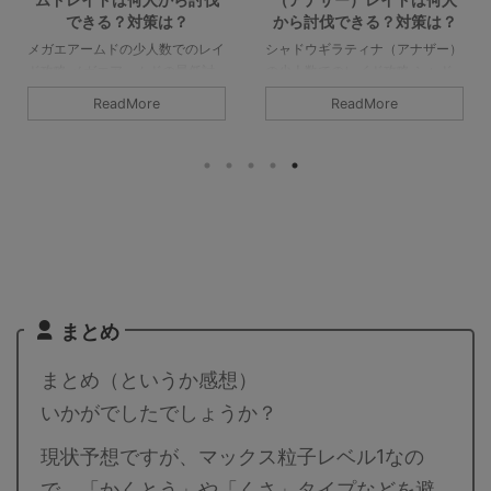
できる？対策は？
から討伐できる？対策は？
メガエアームドの少人数でのレイ
シャドウギラティナ（アナザー）
ド攻略 メガエアームドの最低討
の少人数でのレイド攻略 シャド
伐人数は8人以上です。シールド
ウギラティナ（アナザー）レイド
ReadMore
ReadMore
を破るのが8人であって、参加者
の対策や感想など。シャドウギラ
すべてがガチガチで組めてチーム
ティナ（アナザー）は2人で討伐
パワーなどのバフもかけられるの
可能です。高耐久なので多少厳し
であれば、最低人数はもっと少な
いですが、チームパワーやライト
くなりそうです。詳細については
クリスタルがあれば問題なく倒せ
下記記事をご覧ください。 メガ
ます。ジム・レイド戦はからっき
エアームドの最少対策人数は何
しですが、GBL（対人戦）では、
人？ 最少人数は8人以上必要（シ
うまく立ち回ればかなり強いで
ールドが8枚）です。記事作成段
す。詳細については下記記事をご
階では予想のため、過去のバトル
覧ください。 シャドウギラティ
まとめ
での考察からの推測となります。
ナ（アナザー）最少対策人数は何
討伐人数のその根拠は？ 「メガ
人？ 大親友ブーストとチームパ
まとめ（というか感想）
シンカポケモン」は必須です。メ
ワーで2人です。あと、ライトク
ガエアームドはシールドが8枚 ...
リスタルは必須です。ーーーここ
いかがでしたでしょうか？
...
現状予想ですが、マックス粒子レベル1なの
で、「かくとう」や「くさ」タイプなどを避