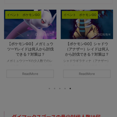
イベント
ポケモンGO
イベント
ポケモンGO
2026/5/28
2026/8/4
【ポケモンGO】メガミュウ
【ポケモンGO】シャドウ
ツーYレイドは何人から討伐
（アナザー）レイドは何人
できる？対策は？
から討伐できる？対策は？
メガミュウツーYの少人数でのレ
シャドウギラティナ（アナザー）
イド攻略 メガミュウツーYはX同
の少人数でのレイド攻略 シャド
様に最低討伐人数は12人以上で
ウギラティナ（アナザー）レイド
ReadMore
ReadMore
す。あくまで最低限挑めるのが12
の対策や感想など。シャドウギラ
人であって、総合で3本の指に入
ティナ（アナザー）は2人で討伐
るポケモンでもありますので、人
可能です。高耐久なので多少厳し
数が必要になると思います。詳細
いですが、チームパワーやライト
については下記記事をご覧くださ
クリスタルがあれば問題なく倒せ
い。 メガミュウツーYの最少対策
ます。ジム・レイド戦はからっき
人数は何人？ 最少人数はガチで
しですが、GBL（対人戦）では、
組んで12人以上必要（シールドは
うまく立ち回ればかなり強いで
ダイマックスゴースの最少討伐人数は何