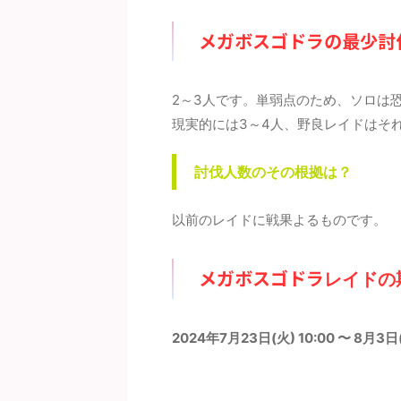
ご覧ください。 メガライチュウ
モンがなければ最強なのですが、
ーム
X＆Y）の最少対策人数は何人？
ドラゴンの層が厚すぎて、これで
少人
メガボスゴドラの最少討
少人数はガチで組んで7人以上
中段クラスとは。。。メガは実質
が8
要（シールドは7枚）です。メ
1体しか編成できないので、シャ
予想
ライチュウXとメガライチュウY
ドウパルキアの高固体は何体いて
察か
もに対策人数に大きな差はない
も困りませんので、収集していき
数の
2～3人です。単弱点のため、ソロは
考えてます。記事作成段階では
たいと思います。詳細については
ケモ
現実的には3～4人、野良レイドはそ
想のため、過去の ...
下記記事をご覧ください。 シ ...
ムド
討伐人数のその根拠は？
以前のレイドに戦果よるものです。
メガボスゴドラ
レイドの
2024年7月23日(火) 10:00 〜 8月3日(