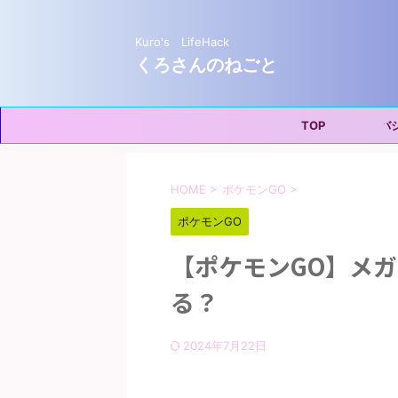
Kuro's LifeHack
くろさんのねごと
TOP
プライバシー
HOME
>
ポケモンGO
>
ポケモンGO
【ポケモンGO】メ
る？
2024年7月22日