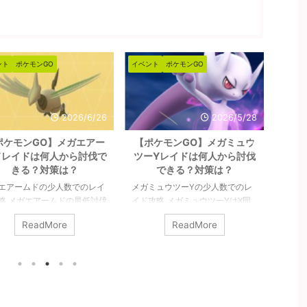
ント
ポケモンGO
イベント
ポケモンGO
イベン
2026/6/26
2026/5/28
ポケモンGO】メガエアー
【ポケモンGO】メガミュウ
【
ドレイドは何人から討伐で
ツーYレイドは何人から討伐
（ア
きる？対策は？
できる？対策は？
ら
エアームドの少人数でのレイ
メガミュウツーYの少人数でのレ
シャド
略 メガエアームドの最低討伐
イド攻略 メガミュウツーYはX同
の少人
は8人以上です。シールドを
様に最低討伐人数は12人以上で
ギラテ
ReadMore
ReadMore
のが8人であって、参加者す
す。あくまで最低限挑めるのが12
対策や
がガチガチで組めてチームパ
人であって、総合で3本の指に入
ィナ（
などのバフもかけられるので
るポケモンでもありますので、人
能です
ば、最低人数はもっと少なく
数が必要になると思います。詳細
ですが
そうです。詳細については下
については下記記事をご覧くださ
リスタ
事をご覧ください。 メガエア
い。 メガミュウツーYの最少対策
す。ジ