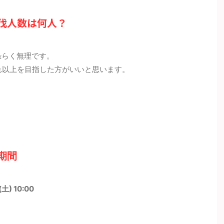
ドの最少対策人数は何人？ 最
人数は何人？ 最少人数はガチで組
ですが
数は8人以上必要（シールド
んで12人以上必要（シールドは12
まく立
伐人数は何人？
枚）です。記事作成段階では
枚）です。記事作成段階では予想
詳細に
のため、過去のバトルでの考
のため、過去のバトルでの考察か
ださい
らの推測となります。 討伐人
らの推測となります。 討伐人数の
ナザー
その根拠は？ 「メガシンカポ
その根拠は？ 「メガシンカポケモ
親友ブ
恐らく無理です。
ン」は必須です。メガエアー
ン」は必須です。メガミュウツー
人です
れ以上を目指した方がいいと思います。
はシールドが8枚 ...
Yはシールドが ...
は必須
期間
土) 10:00