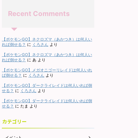
Recent Comments
ト
ポケモンGO
イベント
ポケモンGO
イベント
【ポケモンGO】ネクロズマ（あかつき）は何人い
れば倒せる？
に
くろさん
より
2026/8/4
2026/7/18
【ポケモンGO】ネクロズマ（あかつき）は何人い
れば倒せる？
に
あ
より
ポケモンGO】シャドウ
【ポケモンGO】メガライチ
【ポケ
ナザー）レイドは何人か
ュウ（X＆Y）は何人から討
ルキア
【ポケモンGO】メガオニゴーリレイドは何人いれ
ば倒せる？
に
くろさん
より
討伐できる？対策は？
伐できる？対策は？
ウギラティナ（アナザー）
メガライチュウ（X＆Y）の少人数
シャド
【ポケモンGO】ダークライレイドは何人いれば倒
数でのレイド攻略 シャドウ
でのレイド攻略 メガライチュウ
イド攻略
せる？
に
くろさん
より
ィナ（アナザー）レイドの
（X＆Y）最低討伐人数は7人以上
の対策
【ポケモンGO】ダークライレイドは何人いれば倒
ReadMore
ReadMore
感想など。シャドウギラテ
です。ガチめで組むとシールドの
キアは2
せる？
に
たま
より
アナザー）は2人で討伐可
数より少ない人数で倒せそうです
はチー
。高耐久なので多少厳しい
が、その場合は難易度が跳ね上が
ルが必
カテゴリー
、チームパワーやライトク
ります。ほぼほぼ８人未満では倒
レベル
ルがあれば問題なく倒せま
せないと思っておいた方が良いで
キアは
ム・レイド戦はからっきし
しょう。詳細については下記記事
のポケ
イベント