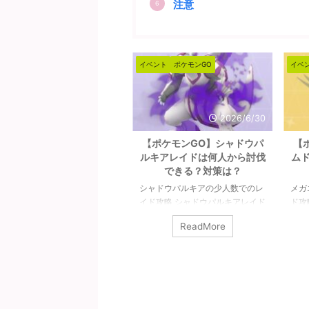
注意
ベント
ポケモンGO
イベント
ポケモンGO
イベ
2026/7/18
2026/6/30
【ポケモンGO】メガライチ
【ポケモンGO】シャドウパ
【
ュウ（X＆Y）は何人から討
ルキアレイドは何人から討伐
ム
伐できる？対策は？
できる？対策は？
ガライチュウ（X＆Y）の少人数
シャドウパルキアの少人数でのレ
メガ
のレイド攻略 メガライチュウ
イド攻略 シャドウパルキアレイド
ド攻
X＆Y）最低討伐人数は7人以上
の対策や感想など。シャドウパル
人数
ReadMore
ReadMore
す。ガチめで組むとシールドの
キアは2人で討伐可能です。条件
破る
より少ない人数で倒せそうです
はチームパワーやライトクリスタ
べて
、その場合は難易度が跳ね上が
ルが必要ですが、無理なくできる
ワー
ます。ほぼほぼ８人未満では倒
レベルかと。また、シャドウパル
あれ
ないと思っておいた方が良いで
キアは「ドラゴン」は中段クラス
なり
ょう。詳細については下記記事
のポケモンです。メガや合体ポケ
記記