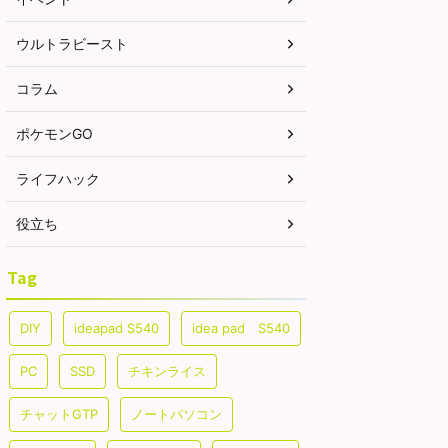
、GBL（対人戦）では、う
をご覧ください。 メガライチュウ
モンが
ち回ればかなり強いです。
（X＆Y）の最少対策人数は何人？
ドラゴ
ウルトラビースト
ついては下記記事をご覧く
最少人数はガチで組んで7人以上
中段ク
。 シャドウギラティナ（ア
必要（シールドは7枚）です。メ
1体しか
）最少対策人数は何人？ 大
ガライチュウXとメガライチュウY
ドウパ
コラム
ーストとチームパワーで2
ともに対策人数に大きな差はない
も困り
。あと、ライトクリスタル
と考えてます。記事作成段階では
たいと
ポケモンGO
です。ーーーここ ...
予想のため、過去の ...
下記記事
ライフハック
役立ち
Tag
DIY
ideapad S540
idea pad S540
PC
SSD
チキンライス
チャットGTP
ノートパソコン