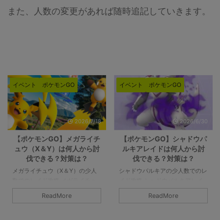
また、人数の変更があれば随時追記していきます。
イベント
ポケモンGO
イベント
ポケモンGO
2026/6/30
2026/6/26
【ポケモンGO】シャドウパ
【ポケモンGO】メガエアー
ルキアレイドは何人から討
ムドレイドは何人から討伐
伐できる？対策は？
できる？対策は？
シャドウパルキアの少人数でのレ
メガエアームドの少人数でのレイ
イド攻略 シャドウパルキアレイ
ド攻略 メガエアームドの最低討
ドの対策や感想など。シャドウパ
伐人数は8人以上です。シールド
ReadMore
ReadMore
ルキアは2人で討伐可能です。条
を破るのが8人であって、参加者
件はチームパワーやライトクリス
すべてがガチガチで組めてチーム
タルが必要ですが、無理なくでき
パワーなどのバフもかけられるの