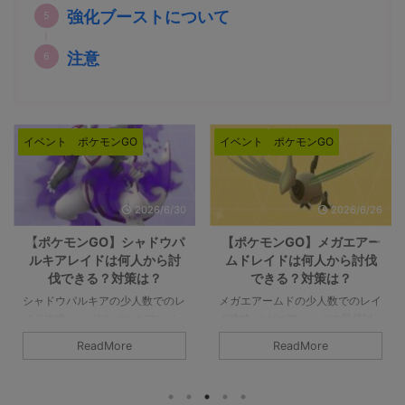
強化ブーストについて
注意
イベント
ポケモンGO
イベント
ポケモンGO
2026/6/26
2026/5/28
【ポケモンGO】メガエアー
【ポケモンGO】メガミュウ
ムドレイドは何人から討伐
ツーYレイドは何人から討伐
できる？対策は？
できる？対策は？
メガエアームドの少人数でのレイ
メガミュウツーYの少人数でのレ
ド攻略 メガエアームドの最低討
イド攻略 メガミュウツーYはX同
伐人数は8人以上です。シールド
様に最低討伐人数は12人以上で
ReadMore
ReadMore
を破るのが8人であって、参加者
す。あくまで最低限挑めるのが12
すべてがガチガチで組めてチーム
人であって、総合で3本の指に入
パワーなどのバフもかけられるの
るポケモンでもありますので、人