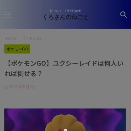
Kuro's LifeHack
くろさんのねごと
HOME
>
ポケモンGO
>
ポケモンGO
【ポケモンGO】ユクシーレイドは何人い
れば倒せる？
2025年5月7日