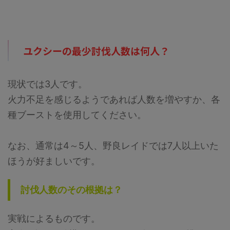
であれば、最低人数はもっと少な
数が必要になると思います。詳細
くなりそうです。詳細については
については下記記事をご覧くださ
下記記事をご覧ください。 メガ
い。 メガミュウツーYの最少対策
エアームドの最少対策人数は何
人数は何人？ 最少人数はガチで
人？ 最少人数は8人以上必要（シ
組んで12人以上必要（シールドは
ユクシーの最少討伐人数は何人？
ールドが8枚）です。記事作成段
12枚）です。記事作成段階では予
階では予想のため、過去のバトル
想のため、過去のバトルでの考察
での考察からの推測となります。
からの推測となります。 討伐人
現状では3人です。
討伐人数のその根拠は？ 「メガ
数のその根拠は？ 「メガシンカ
シンカポケモン」は必須です。メ
ポケモン」は必須です。メガミュ
火力不足を感じるようであれば人数を増やすか、各
ガエアームドはシールドが8枚 ...
ウツーYはシールドが ...
種ブーストを使用してください。
なお、通常は4～5人、野良レイドでは7人以上いた
ほうが好ましいです。
討伐人数のその根拠は？
実戦によるものです。