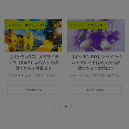
イベント
ポケモンGO
イベント
ポケモンGO
2026/6/30
2026/6/26
【ポケモンGO】シャドウパ
【ポケモンGO】メガエアー
ルキアレイドは何人から討
ムドレイドは何人から討伐
伐できる？対策は？
できる？対策は？
シャドウパルキアの少人数でのレ
メガエアームドの少人数でのレイ
イド攻略 シャドウパルキアレイ
ド攻略 メガエアームドの最低討
ドの対策や感想など。シャドウパ
伐人数は8人以上です。シールド
ReadMore
ReadMore
ルキアは2人で討伐可能です。条
を破るのが8人であって、参加者
件はチームパワーやライトクリス
すべてがガチガチで組めてチーム
タルが必要ですが、無理なくでき
パワーなどのバフもかけられるの
るレベルかと。また、シャドウパ
であれば、最低人数はもっと少な
ルキアは「ドラゴン」は中段クラ
くなりそうです。詳細については
スのポケモンです。メガや合体ポ
下記記事をご覧ください。 メガ
ケモンがなければ最強なのです
エアームドの最少対策人数は何