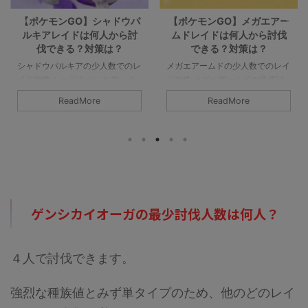
【ポケモンGO】メガエアー
【ポケモンGO】メガミュウ
ムドレイドは何人から討伐
ツーYレイドは何人から討伐
できる？対策は？
できる？対策は？
メガエアームドの少人数でのレイ
メガミュウツーYの少人数でのレ
ド攻略 メガエアームドの最低討
イド攻略 メガミュウツーYはX同
伐人数は8人以上です。シールド
様に最低討伐人数は12人以上で
ReadMore
ReadMore
を破るのが8人であって、参加者
す。あくまで最低限挑めるのが12
すべてがガチガチで組めてチーム
人であって、総合で3本の指に入
パワーなどのバフもかけられるの
るポケモンでもありますので、人
であれば、最低人数はもっと少な
数が必要になると思います。詳細
くなりそうです。詳細については
については下記記事をご覧くださ
下記記事をご覧ください。 メガ
い。 メガミュウツーYの最少対策
エアームドの最少対策人数は何
人数は何人？ 最少人数はガチで
人？ 最少人数は8人以上必要（シ
組んで12人以上必要（シールドは
ゲンシカイオーガの最少討伐人数は何人？
ールドが8枚）です。記事作成段
12枚）です。記事作成段階では予
階では予想のため、過去のバトル
想のため、過去のバトルでの考察
での考察からの推測となります。
からの推測となります。 討伐人
４人で討伐できます。
討伐人数のその根拠は？ 「メガ
数のその根拠は？ 「メガシンカ
シンカポケモン」は必須です。メ
ポケモン」は必須です。メガミュ
ガエアームドはシールドが8枚 ...
ウツーYはシールドが ...
強烈な種族値とみず単タイプのため、他のどのレイ