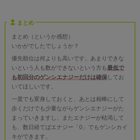
が、ドラゴンの層が厚すぎて、こ
人？ 最少人数は8人以上必要（シ
れで中段クラスとは。。。メガは
ールドが8枚）です。記事作成段
実質1体しか編成できないので、
階では予想のため、過去のバトル
まとめ
シャドウパルキアの高固体は何体
での考察からの推測となります。
いても困りませんので、収集して
討伐人数のその根拠は？ 「メガ
まとめ（というか感想）
いきたいと思います。詳細につい
シンカポケモン」は必須です。メ
ては下記記事をご覧ください。
ガエアームドはシールドが8枚 ...
いかがでしたでしょうか？
シ ...
優先順位は何よりも高いです。あまりできな
いという人も数ができないという方も
最低で
も初回分のゲンシエナジーだけは確保
してお
いてほしいです。
一度でも変身しておくと、あとは相棒にして
歩くだけでも少量ながらゲンシエナジーがた
まっていきますし、またエナジーが枯渇して
も、数日経てばエナジー「0」でもゲンシカイ
キができます。