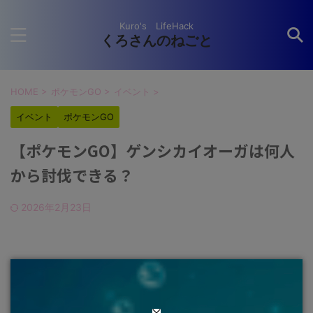
Kuro's LifeHack
くろさんのねごと
HOME
>
ポケモンGO
>
イベント
>
イベント
ポケモンGO
【ポケモンGO】ゲンシカイオーガは何人
から討伐できる？
2026年2月23日