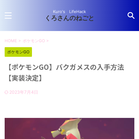
Kuro's LifeHack
くろさんのねごと
HOME
>
ポケモンGO
>
ポケモンGO
【ポケモンGO】バクガメスの入手方法
【実装決定】
2023年7月4日