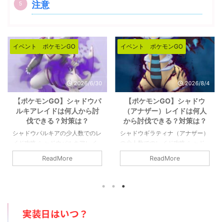
注意
イベント
ポケモンGO
イベント
ポケモンGO
2026/8/4
2026/7/18
【ポケモンGO】シャドウ
【ポケモンGO】メガライチ
（アナザー）レイドは何人
ュウ（X＆Y）は何人から討
から討伐できる？対策は？
伐できる？対策は？
シャドウギラティナ（アナザー）
メガライチュウ（X＆Y）の少人
の少人数でのレイド攻略 シャド
数でのレイド攻略 メガライチュ
ウギラティナ（アナザー）レイド
ウ（X＆Y）最低討伐人数は7人以
ReadMore
ReadMore
の対策や感想など。シャドウギラ
上です。ガチめで組むとシールド
ティナ（アナザー）は2人で討伐
の数より少ない人数で倒せそうで
可能です。高耐久なので多少厳し
すが、その場合は難易度が跳ね上
いですが、チームパワーやライト
がります。ほぼほぼ８人未満では
クリスタルがあれば問題なく倒せ
倒せないと思っておいた方が良い
実装日はいつ？
ます。ジム・レイド戦はからっき
でしょう。詳細については下記記