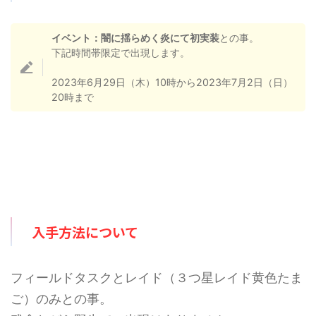
しですが、GBL（対人戦）では、
事をご覧ください。 メガライチ
うまく立ち回ればかなり強いで
ュウ（X＆Y）の最少対策人数は
す。詳細については下記記事をご
何人？ 最少人数はガチで組んで7
イベント：闇に揺らめく炎にて初実装
との事。
覧ください。 シャドウギラティ
人以上必要（シールドは7枚）で
下記時間帯限定で出現します。
ナ（アナザー）最少対策人数は何
す。メガライチュウXとメガライ
人？ 大親友ブーストとチームパ
チュウYともに対策人数に大きな
2023年6月29日（木）10時から2023年7月2日（日）
ワーで2人です。あと、ライトク
差はないと考えてます。記事作成
20時まで
リスタルは必須です。ーーーここ
段階では予想のため、過去の ...
...
入手方法について
フィールドタスクとレイド（３つ星レイド黄色たま
ご）のみとの事。