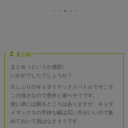
件はチームパワーやライトクリス
すべてがガチガチで組めてチーム
タルが必要ですが、無理なくでき
パワーなどのバフもかけられるの
るレベルかと。また、シャドウパ
であれば、最低人数はもっと少な
ルキアは「ドラゴン」は中段クラ
くなりそうです。詳細については
スのポケモンです。メガや合体ポ
下記記事をご覧ください。 メガ
ケモンがなければ最強なのです
エアームドの最少対策人数は何
が、ドラゴンの層が厚すぎて、こ
人？ 最少人数は8人以上必要（シ
れで中段クラスとは。。。メガは
ールドが8枚）です。記事作成段
実質1体しか編成できないので、
階では予想のため、過去のバトル
まとめ
シャドウパルキアの高固体は何体
での考察からの推測となります。
いても困りませんので、収集して
討伐人数のその根拠は？ 「メガ
まとめ（というか感想）
いきたいと思います。詳細につい
シンカポケモン」は必須です。メ
ては下記記事をご覧ください。
ガエアームドはシールドが8枚 ...
いかがでしたでしょうか？
シ ...
久しぶりのキョダイマックスバトルでそこそ
この強さなので意外と遊べそうです。
使い道には困るところはありますが、キョダ
イマックスの手持ち幅は広い方がいいので集
めておいて損はなさそうです。