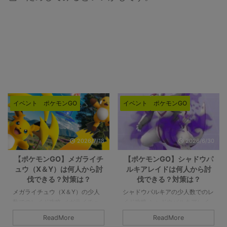
イベント
ポケモンGO
イベント
ポケモンGO
2026/6/30
2026/6/26
【ポケモンGO】シャドウパ
【ポケモンGO】メガエアー
ルキアレイドは何人から討
ムドレイドは何人から討伐
伐できる？対策は？
できる？対策は？
シャドウパルキアの少人数でのレ
メガエアームドの少人数でのレイ
イド攻略 シャドウパルキアレイ
ド攻略 メガエアームドの最低討
ドの対策や感想など。シャドウパ
伐人数は8人以上です。シールド
ReadMore
ReadMore
ルキアは2人で討伐可能です。条
を破るのが8人であって、参加者