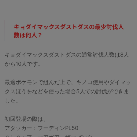
くなりそうです。詳細については
については下記記事をご覧くださ
下記記事をご覧ください。 メガ
い。 メガミュウツーYの最少対策
エアームドの最少対策人数は何
人数は何人？ 最少人数はガチで
人？ 最少人数は8人以上必要（シ
組んで12人以上必要（シールドは
キョダイマックスダストダスの最少討伐人
ールドが8枚）です。記事作成段
12枚）です。記事作成段階では予
数は何人？
階では予想のため、過去のバトル
想のため、過去のバトルでの考察
での考察からの推測となります。
からの推測となります。 討伐人
討伐人数のその根拠は？ 「メガ
数のその根拠は？ 「メガシンカ
シンカポケモン」は必須です。メ
ポケモン」は必須です。メガミュ
キョダイマックスダストダスの通常討伐人数は8人
ガエアームドはシールドが8枚 ...
ウツーYはシールドが ...
から10人です。
最適ポケモンで組んだ上で、キノコ使用やダイマッ
クスほうをなどを使った場合5人での討伐ができま
した。
初回登場の際は、
アタッカー：フーディンPL50