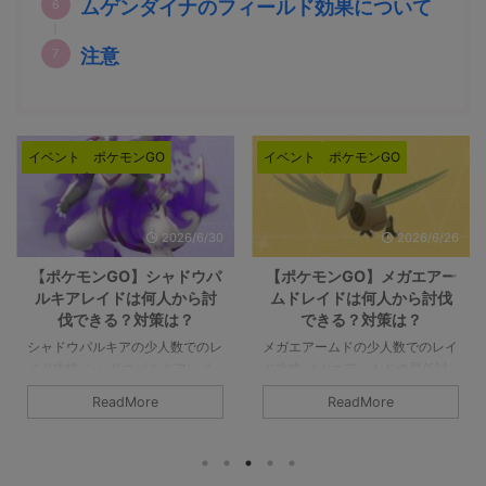
ムゲンダイナのフィールド効果について
注意
イベント
ポケモンGO
イベント
ポケモンGO
2026/6/26
2026/5/28
【ポケモンGO】メガエアー
【ポケモンGO】メガミュウ
ムドレイドは何人から討伐
ツーYレイドは何人から討伐
できる？対策は？
できる？対策は？
メガエアームドの少人数でのレイ
メガミュウツーYの少人数でのレ
ド攻略 メガエアームドの最低討
イド攻略 メガミュウツーYはX同
伐人数は8人以上です。シールド
様に最低討伐人数は12人以上で
ReadMore
ReadMore
を破るのが8人であって、参加者
す。あくまで最低限挑めるのが12
すべてがガチガチで組めてチーム
人であって、総合で3本の指に入
パワーなどのバフもかけられるの
るポケモンでもありますので、人
であれば、最低人数はもっと少な
数が必要になると思います。詳細