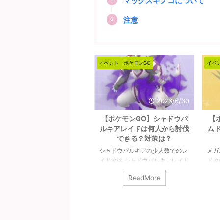
マックスキノコについて
注意
ベント
ポケモンGO
イベント
ポケモンGO
イベ
2026/7/18
2026/6/30
【ポケモンGO】メガライチ
【ポケモンGO】シャドウパ
【
ュウ（X＆Y）は何人から討
ルキアレイドは何人から討伐
ム
伐できる？対策は？
できる？対策は？
ガライチュウ（X＆Y）の少人数
シャドウパルキアの少人数でのレ
メガ
のレイド攻略 メガライチュウ
イド攻略 シャドウパルキアレイド
ド攻
X＆Y）最低討伐人数は7人以上
の対策や感想など。シャドウパル
人数
ReadMore
ReadMore
す。ガチめで組むとシールドの
キアは2人で討伐可能です。条件
破る
より少ない人数で倒せそうです
はチームパワーやライトクリスタ
べて
、その場合は難易度が跳ね上が
ルが必要ですが、無理なくできる
ワー
ます。ほぼほぼ８人未満では倒
レベルかと。また、シャドウパル
あれ
ないと思っておいた方が良いで
キアは「ドラゴン」は中段クラス
なり