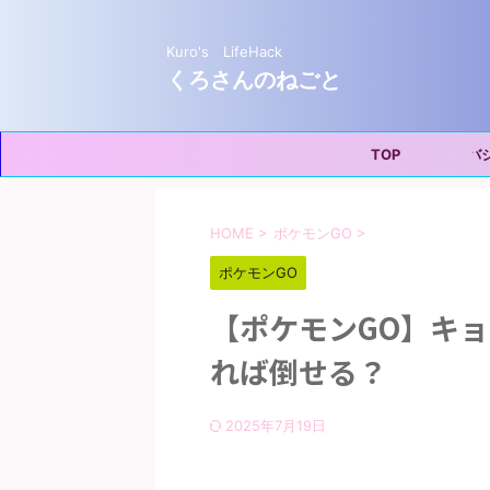
Kuro's LifeHack
くろさんのねごと
TOP
プライバシー
HOME
>
ポケモンGO
>
ポケモンGO
【ポケモンGO】キ
れば倒せる？
2025年7月19日