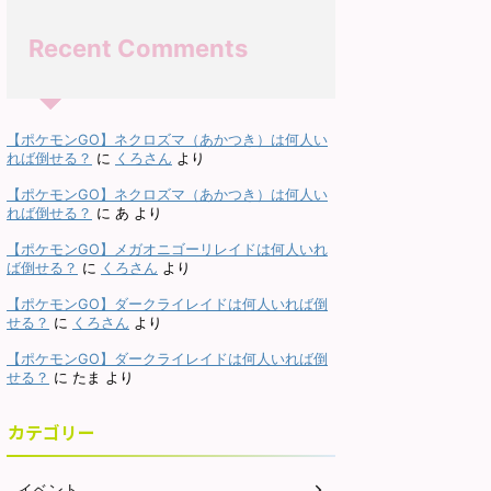
Recent Comments
【ポケモンGO】ネクロズマ（あかつき）は何人い
ト
ポケモンGO
イベント
ポケモンGO
イベント
れば倒せる？
に
くろさん
より
【ポケモンGO】ネクロズマ（あかつき）は何人い
れば倒せる？
に
あ
より
2026/8/4
2026/7/18
【ポケモンGO】メガオニゴーリレイドは何人いれ
ポケモンGO】シャドウ
【ポケモンGO】メガライチ
【ポケ
ば倒せる？
に
くろさん
より
ナザー）レイドは何人か
ュウ（X＆Y）は何人から討
ルキア
【ポケモンGO】ダークライレイドは何人いれば倒
討伐できる？対策は？
伐できる？対策は？
せる？
に
くろさん
より
ウギラティナ（アナザー）
メガライチュウ（X＆Y）の少人数
シャド
【ポケモンGO】ダークライレイドは何人いれば倒
数でのレイド攻略 シャドウ
でのレイド攻略 メガライチュウ
イド攻略
せる？
に
たま
より
ィナ（アナザー）レイドの
（X＆Y）最低討伐人数は7人以上
の対策
ReadMore
ReadMore
感想など。シャドウギラテ
です。ガチめで組むとシールドの
キアは2
アナザー）は2人で討伐可
数より少ない人数で倒せそうです
はチー
カテゴリー
。高耐久なので多少厳しい
が、その場合は難易度が跳ね上が
ルが必
、チームパワーやライトク
ります。ほぼほぼ８人未満では倒
レベル
イベント
ルがあれば問題なく倒せま
せないと思っておいた方が良いで
キアは