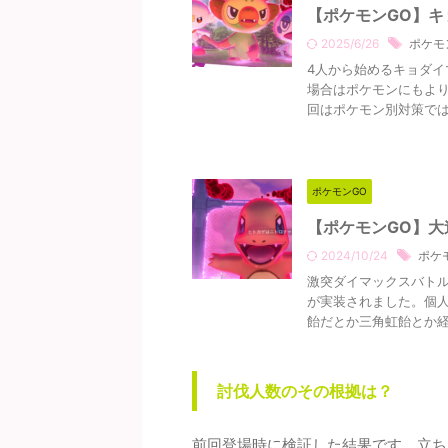
【ポケモンGO】
2025/6/26
ポケモ
4人から始めるキョダイ
場合はポケモンにもより
回はポケモン別対策ではな
ポケモンGO
【ポケモンGO】
2024/10/24
ポケ
激突ダイマックスバトル
が実装されました。個
飴だとか三角虹飴とか経験
討伐人数のその根拠は？
前回登場時に検証した結果です。立ち