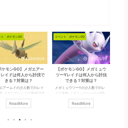
ント
ポケモンGO
イベント
ポケモンGO
イベン
2026/6/26
2026/5/28
ポケモンGO】メガエアー
【ポケモンGO】メガミュウ
【
ドレイドは何人から討伐で
ツーYレイドは何人から討伐
（ア
きる？対策は？
できる？対策は？
ら
エアームドの少人数でのレイ
メガミュウツーYの少人数でのレ
シャド
略 メガエアームドの最低討伐
イド攻略 メガミュウツーYはX同
の少人
は8人以上です。シールドを
様に最低討伐人数は12人以上で
ギラテ
ReadMore
ReadMore
のが8人であって、参加者す
す。あくまで最低限挑めるのが12
対策や
がガチガチで組めてチームパ
人であって、総合で3本の指に入
ィナ（
などのバフもかけられるので
るポケモンでもありますので、人
能です
ば、最低人数はもっと少なく
数が必要になると思います。詳細
ですが
そうです。詳細については下
については下記記事をご覧くださ
リスタ