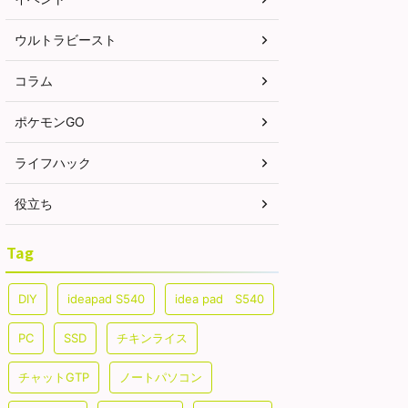
ム・レイド戦はからっきし
しょう。詳細については下記記事
のポケ
、GBL（対人戦）では、う
をご覧ください。 メガライチュウ
モンが
ウルトラビースト
ち回ればかなり強いです。
（X＆Y）の最少対策人数は何人？
ドラゴ
ついては下記記事をご覧く
最少人数はガチで組んで7人以上
中段ク
コラム
。 シャドウギラティナ（ア
必要（シールドは7枚）です。メ
1体しか
）最少対策人数は何人？ 大
ガライチュウXとメガライチュウY
ドウパ
ポケモンGO
ーストとチームパワーで2
ともに対策人数に大きな差はない
も困り
。あと、ライトクリスタル
と考えてます。記事作成段階では
たいと
ライフハック
です。ーーーここ ...
予想のため、過去の ...
下記記事
役立ち
Tag
DIY
ideapad S540
idea pad S540
PC
SSD
チキンライス
チャットGTP
ノートパソコン