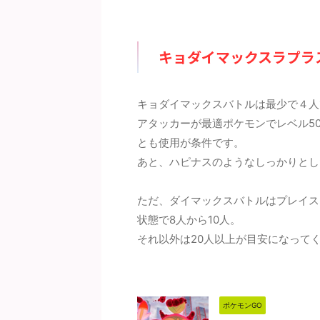
ょう。詳細については下記記事
のポケモンです。メガや合体ポケ
記記
ご覧ください。 メガライチュウ
モンがなければ最強なのですが、
ーム
X＆Y）の最少対策人数は何人？
ドラゴンの層が厚すぎて、これで
少人
キョダイマックスラプラ
少人数はガチで組んで7人以上
中段クラスとは。。。メガは実質
が8
要（シールドは7枚）です。メ
1体しか編成できないので、シャ
予想
ライチュウXとメガライチュウY
ドウパルキアの高固体は何体いて
察か
もに対策人数に大きな差はない
も困りませんので、収集していき
数の
キョダイマックスバトルは最少で４人
考えてます。記事作成段階では
たいと思います。詳細については
ケモ
アタッカーが最適ポケモンでレベル5
想のため、過去の ...
下記記事をご覧ください。 シ ...
ムド
とも使用が条件です。
あと、ハピナスのようなしっかりとし
ただ、ダイマックスバトルはプレイス
状態で8人から10人。
それ以外は20人以上が目安になって
ポケモンGO