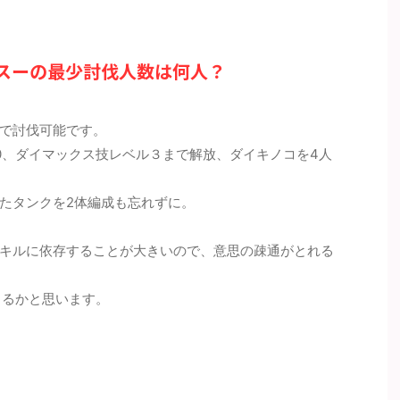
事をご覧ください。 メガエア
い。 メガミュウツーYの最少対策
す。ジ
ドの最少対策人数は何人？ 最
人数は何人？ 最少人数はガチで組
ですが
数は8人以上必要（シールド
んで12人以上必要（シールドは12
まく立
スーの最少討伐人数は何人？
枚）です。記事作成段階では
枚）です。記事作成段階では予想
詳細に
のため、過去のバトルでの考
のため、過去のバトルでの考察か
ださい
らの推測となります。 討伐人
らの推測となります。 討伐人数の
ナザー
その根拠は？ 「メガシンカポ
その根拠は？ 「メガシンカポケモ
親友ブ
で討伐可能です。
ン」は必須です。メガエアー
ン」は必須です。メガミュウツー
人です
0、ダイマックス技レベル３まで解放、ダイキノコを4人
はシールドが8枚 ...
Yはシールドが ...
は必須
たタンクを2体編成も忘れずに。
キルに依存することが大きいので、意思の疎通がとれる
くるかと思います。