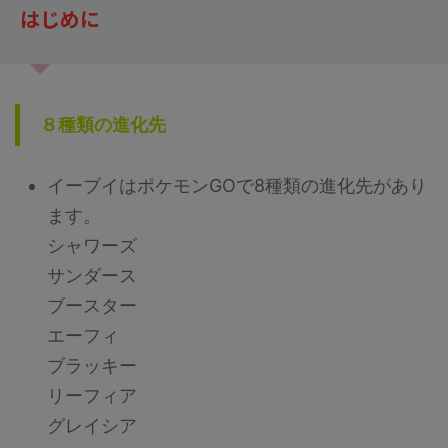
階では予想のため、過去のバトル
想のため、過去のバトルでの考察
はじめに
での考察からの推測となります。
からの推測となります。 討伐人
討伐人数のその根拠は？ 「メガ
数のその根拠は？ 「メガシンカ
シンカポケモン」は必須です。メ
ポケモン」は必須です。メガミュ
ガエアームドはシールドが8枚 ...
ウツーYはシールドが ...
８種類の進化先
イーブイはポケモンGOで8種類の進化先があり
ます。
シャワーズ
サンダース
ブースター
エーフィ
ブラッキー
リーフィア
グレイシア