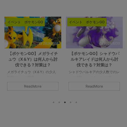
イベント
ポケモンGO
イベント
ポケモンGO
6/7/18
2026/6/30
2026/6
ライチ
【ポケモンGO】シャドウパ
【ポケモンGO】メガエ
から討
ルキアレイドは何人から討
ムドレイドは何人から討
？
伐できる？対策は？
できる？対策は？
少人
シャドウパルキアの少人数でのレ
メガエアームドの少人数での
チュ
イド攻略 シャドウパルキアレイ
ド攻略 メガエアームドの最低
7人以
ドの対策や感想など。シャドウパ
伐人数は8人以上です。シー
ReadMore
ReadMore
ールド
ルキアは2人で討伐可能です。条
を破るのが8人であって、参
そうで
件はチームパワーやライトクリス
すべてがガチガチで組めてチ
跳ね上
タルが必要ですが、無理なくでき
パワーなどのバフもかけられ
満では
るレベルかと。また、シャドウパ
であれば、最低人数はもっと
が良い
ルキアは「ドラゴン」は中段クラ
くなりそうです。詳細につい
下記記
スのポケモンです。メガや合体ポ
下記記事をご覧ください。 メ
イチ
ケモンがなければ最強なのです
エアームドの最少対策人数は