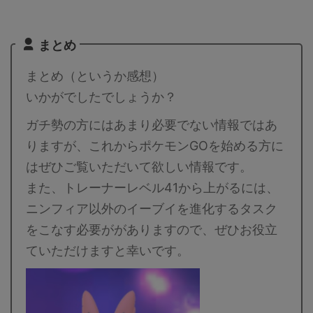
数は
が、ドラゴンの層が厚すぎて、こ
人？ 最少人数は8人以上必要
んで7
れで中段クラスとは。。。メガは
ールドが8枚）です。記事作
枚）で
実質1体しか編成できないので、
階では予想のため、過去のバ
まとめ
ガライ
シャドウパルキアの高固体は何体
での考察からの推測となりま
大きな
いても困りませんので、収集して
討伐人数のその根拠は？ 「メ
まとめ（というか感想）
事作成
いきたいと思います。詳細につい
シンカポケモン」は必須です
..
ては下記記事をご覧ください。
ガエアームドはシールドが8枚 .
いかがでしたでしょうか？
シ ...
ガチ勢の方にはあまり必要でない情報ではあ
りますが、これからポケモンGOを始める方に
はぜひご覧いただいて欲しい情報です。
また、トレーナーレベル41から上がるには、
ニンフィア以外のイーブイを進化するタスク
をこなす必要ががありますので、ぜひお役立
ていただけますと幸いです。