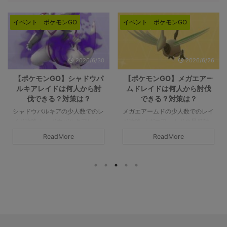
イベント
ポケモンGO
イベント
ポケモンGO
2026/6/26
2026/5/28
【ポケモンGO】メガエアー
【ポケモンGO】メガミュウ
ムドレイドは何人から討伐
ツーYレイドは何人から討伐
できる？対策は？
できる？対策は？
メガエアームドの少人数でのレイ
メガミュウツーYの少人数でのレ
ド攻略 メガエアームドの最低討
イド攻略 メガミュウツーYはX同
伐人数は8人以上です。シールド
様に最低討伐人数は12人以上で
ReadMore
ReadMore
を破るのが8人であって、参加者
す。あくまで最低限挑めるのが12
すべてがガチガチで組めてチーム
人であって、総合で3本の指に入
パワーなどのバフもかけられるの
るポケモンでもありますので、人
であれば、最低人数はもっと少な
数が必要になると思います。詳細
くなりそうです。詳細については
については下記記事をご覧くださ
下記記事をご覧ください。 メガ
い。 メガミュウツーYの最少対策
エアームドの最少対策人数は何
人数は何人？ 最少人数はガチで
人？ 最少人数は8人以上必要（シ
組んで12人以上必要（シールドは
ールドが8枚）です。記事作成段
12枚）です。記事作成段階では予