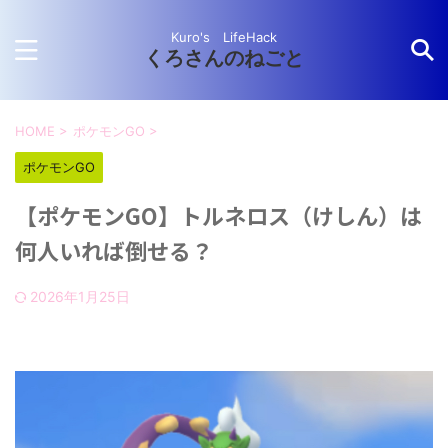
Kuro's LifeHack
くろさんのねごと
HOME
>
ポケモンGO
>
ポケモンGO
【ポケモンGO】トルネロス（けしん）は
何人いれば倒せる？
2026年1月25日