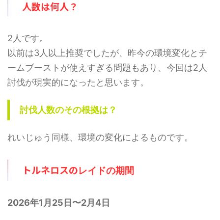
人数は何人？
階では予想のため、過去のバトル
想のため、過去のバトルでの考察
での考察からの推測となります。
からの推測となります。 討伐人
討伐人数のその根拠は？ 「メガ
数のその根拠は？ 「メガシンカ
シンカポケモン」は必須です。メ
ポケモン」は必須です。メガミュ
2人です。
ガエアームドはシールドが8枚 ...
ウツーYはシールドが ...
以前は3人以上推奨でしたが、昨今の環境変化とチ
ームブーストが使えすぎる問題もあり、今回は2人
討伐が現実的になったと思います。
討伐人数のその根拠は？
れいじゅう同様、環境の変化によるものです。
トルネロスの
レイドの期間
2026年1月25日〜2月4日