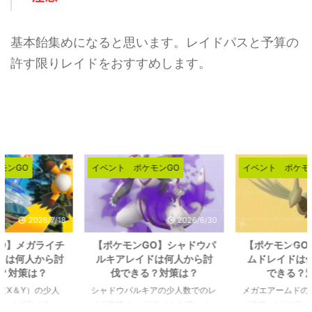
基本飴集めになると思います。レイドパスと予算の
許す限りレイドをおすすめします。
イベント
ポケモンGO
イベント
ポケモンGO
2026/6/30
2026/6/26
【ポケモンGO】シャドウパ
【ポケモンGO】メガエアー
ルキアレイドは何人から討
ムドレイドは何人から討伐
伐できる？対策は？
できる？対策は？
シャドウパルキアの少人数でのレ
メガエアームドの少人数でのレイ
イド攻略 シャドウパルキアレイ
ド攻略 メガエアームドの最低討