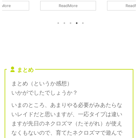
ドの対策や感想など。シャドウパ
伐人数は8人以上です。シールド
ReadMore
ReadMore
ルキアは2人で討伐可能です。条
を破るのが8人であって、参加者
件はチームパワーやライトクリス
すべてがガチガチで組めてチーム
タルが必要ですが、無理なくでき
パワーなどのバフもかけられるの
るレベルかと。また、シャドウパ
であれば、最低人数はもっと少な
ルキアは「ドラゴン」は中段クラ
くなりそうです。詳細については
スのポケモンです。メガや合体ポ
下記記事をご覧ください。 メガ
ケモンがなければ最強なのです
エアームドの最少対策人数は何
が、ドラゴンの層が厚すぎて、こ
人？ 最少人数は8人以上必要（シ
れで中段クラスとは。。。メガは
ールドが8枚）です。記事作成段
実質1体しか編成できないので、
階では予想のため、過去のバトル
まとめ
シャドウパルキアの高固体は何体
での考察からの推測となります。
いても困りませんので、収集して
討伐人数のその根拠は？ 「メガ
まとめ（というか感想）
いきたいと思います。詳細につい
シンカポケモン」は必須です。メ
ては下記記事をご覧ください。
ガエアームドはシールドが8枚 ...
いかがでしたでしょうか？
シ ...
いまのところ、あまりやる必要がみあたらな
いレイドだと思いますが、一応タイプは違い
ますが先日のネクロズマ（たそがれ）が使え
なくもないので、育てたネクロズマで遊んで