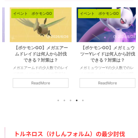
イベント
ポケモンGO
イベント
ポケモンGO
2026/6/26
2026/5/28
【ポケモンGO】メガエアー
【ポケモンGO】メガミュウ
ムドレイドは何人から討伐
ツーYレイドは何人から討伐
できる？対策は？
できる？対策は？
メガエアームドの少人数でのレイ
メガミュウツーYの少人数でのレ
ド攻略 メガエアームドの最低討
イド攻略 メガミュウツーYはX同
伐人数は8人以上です。シールド
様に最低討伐人数は12人以上で
ReadMore
ReadMore
を破るのが8人であって、参加者
す。あくまで最低限挑めるのが12
すべてがガチガチで組めてチーム
人であって、総合で3本の指に入
パワーなどのバフもかけられるの
るポケモンでもありますので、人
であれば、最低人数はもっと少な
数が必要になると思います。詳細
くなりそうです。詳細については
については下記記事をご覧くださ
下記記事をご覧ください。 メガ
い。 メガミュウツーYの最少対策
エアームドの最少対策人数は何
人数は何人？ 最少人数はガチで
人？ 最少人数は8人以上必要（シ
組んで12人以上必要（シールドは
トルネロス（けしんフォルム）の最少討伐
ールドが8枚）です。記事作成段
12枚）です。記事作成段階では予