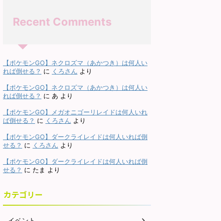
ポケモンGO】シャドウパ
【ポケモンGO】メガエアー
【ポ
アレイドは何人から討伐
ムドレイドは何人から討伐で
ツー
Recent Comments
できる？対策は？
きる？対策は？
ドウパルキアの少人数でのレ
メガエアームドの少人数でのレイ
メガミ
攻略 シャドウパルキアレイド
ド攻略 メガエアームドの最低討伐
イド攻
策や感想など。シャドウパル
人数は8人以上です。シールドを
様に最
【ポケモンGO】ネクロズマ（あかつき）は何人い
ReadMore
ReadMore
は2人で討伐可能です。条件
破るのが8人であって、参加者す
す。あ
れば倒せる？
に
くろさん
より
ームパワーやライトクリスタ
べてがガチガチで組めてチームパ
人であ
【ポケモンGO】ネクロズマ（あかつき）は何人い
必要ですが、無理なくできる
ワーなどのバフもかけられるので
るポケ
れば倒せる？
に
あ
より
ルかと。また、シャドウパル
あれば、最低人数はもっと少なく
数が必
は「ドラゴン」は中段クラス
なりそうです。詳細については下
につい
【ポケモンGO】メガオニゴーリレイドは何人いれ
ケモンです。メガや合体ポケ
記記事をご覧ください。 メガエア
い。 
ば倒せる？
に
くろさん
より
がなければ最強なのですが、
ームドの最少対策人数は何人？ 最
人数は
【ポケモンGO】ダークライレイドは何人いれば倒
ゴンの層が厚すぎて、これで
少人数は8人以上必要（シールド
んで1
せる？
に
くろさん
より
クラスとは。。。メガは実質
が8枚）です。記事作成段階では
枚）で
しか編成できないので、シャ
予想のため、過去のバトルでの考
のため
【ポケモンGO】ダークライレイドは何人いれば倒
パルキアの高固体は何体いて
察からの推測となります。 討伐人
らの推
せる？
に
たま
より
りませんので、収集していき
数のその根拠は？ 「メガシンカポ
その根
と思います。詳細については
ケモン」は必須です。メガエアー
ン」は
カテゴリー
事をご覧ください。 シ ...
ムドはシールドが8枚 ...
Yはシー
イベント