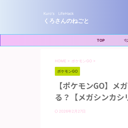
Kuro's LifeHack
くろさんのねごと
TOP
プライバシー
HOME
>
ポケモンGO
>
ポケモンGO
【ポケモンGO】メ
る？【メガシンカシ
2026年2月27日