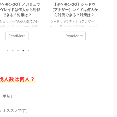
【ポケモンGO】シャドウ
【ポケモンGO】メガライチ
【
アナザー）レイドは何人か
ュウ（X＆Y）は何人から討
ルキ
ら討伐できる？対策は？
伐できる？対策は？
ャドウギラティナ（アナザー）
メガライチュウ（X＆Y）の少人数
シャ
少人数でのレイド攻略 シャドウ
でのレイド攻略 メガライチュウ
イド
ラティナ（アナザー）レイドの
（X＆Y）最低討伐人数は7人以上
の対
ReadMore
ReadMore
策や感想など。シャドウギラテ
です。ガチめで組むとシールドの
キア
ナ（アナザー）は2人で討伐可
数より少ない人数で倒せそうです
はチ
です。高耐久なので多少厳しい
が、その場合は難易度が跳ね上が
ルが
すが、チームパワーやライトク
ります。ほぼほぼ８人未満では倒
レベ
スタルがあれば問題なく倒せま
せないと思っておいた方が良いで
キア
。ジム・レイド戦はからっきし
しょう。詳細については下記記事
のポ
すが、GBL（対人戦）では、う
をご覧ください。 メガライチュウ
モン
く立ち回ればかなり強いです。
（X＆Y）の最少対策人数は何人？
ドラ
伐人数は何人？
細については下記記事をご覧く
最少人数はガチで組んで7人以上
中段
さい。 シャドウギラティナ（ア
必要（シールドは7枚）です。メ
1体
ザー）最少対策人数は何人？ 大
ガライチュウXとメガライチュウY
ドウ
友ブーストとチームパワーで2
ともに対策人数に大きな差はない
も困
4 更新）
です。あと、ライトクリスタル
と考えてます。記事作成段階では
たい
須です。ーーーここ ...
予想のため、過去の ...
下記記
がオススメです）