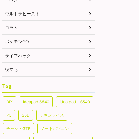
ウルトラビースト
コラム
ポケモンGO
ライフハック
役立ち
Tag
DIY
ideapad S540
idea pad S540
PC
SSD
チキンライス
チャットGTP
ノートパソコン