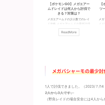
【ポケモンGO】メガエアー
【ポケモンGO】メガミュウ
ムドレイドは何人から討伐で
ツーYレイドは何人から討伐
（
きる？対策は？
できる？対策は？
メガエアームドの少人数でのレイ
メガミュウツーYの少人数でのレ
シ
ド攻略 メガエアームドの最低討伐
イド攻略 メガミュウツーYはX同
の
人数は8人以上です。シールドを
様に最低討伐人数は12人以上で
ギ
ReadMore
ReadMore
破るのが8人であって、参加者す
す。あくまで最低限挑めるのが12
対
べてがガチガチで組めてチームパ
人であって、総合で3本の指に入
ィ
ワーなどのバフもかけられるので
るポケモンでもありますので、人
能
あれば、最低人数はもっと少なく
数が必要になると思います。詳細
で
なりそうです。詳細については下
については下記記事をご覧くださ
リ
記記事をご覧ください。 メガエア
い。 メガミュウツーYの最少対策
す
ームドの最少対策人数は何人？ 最
人数は何人？ 最少人数はガチで組
で
少人数は8人以上必要（シールド
んで12人以上必要（シールドは12
ま
メガバシャーモの最少討
が8枚）です。記事作成段階では
枚）です。記事作成段階では予想
詳
予想のため、過去のバトルでの考
のため、過去のバトルでの考察か
だ
察からの推測となります。 討伐人
らの推測となります。 討伐人数の
ナ
数のその根拠は？ 「メガシンカポ
その根拠は？ 「メガシンカポケモ
親
1人で討伐できました。（2023/７/1
ケモン」は必須です。メガエアー
ン」は必須です。メガミュウツー
人
2人から3人です。
ドはシールドが8枚 ...
Yはシールドが ...
は必
（野良レイドの場合安全には4人から