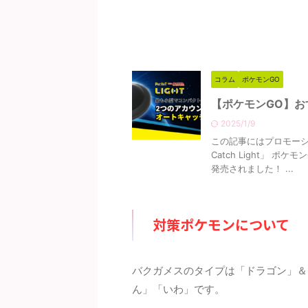
コラム
ポケモンGO
【ポケモンGO】お
2025/1/9
この記事にはプロモーシ
Catch Light」
発売されました！ ...
対策ポケモンについて
バクガメスのタイプは「ドラゴン」＆
ん」「いわ」です。