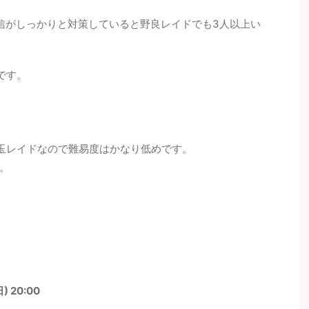
その根拠は？ 「メガシンカポ
その根拠は？ 「メガシンカポケモ
親友ブ
ン」は必須です。メガエアー
ン」は必須です。メガミュウツー
人です
信がしっかりと対策していると野良レイドでも3人以上い
はシールドが8枚 ...
Yはシールドが ...
は必須
です。
玉レイドなので難易度はかなり低めです。
。
) 20:00