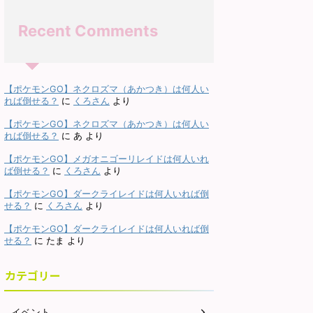
Recent Comments
2026/8/4
2026/7/18
ポケモンGO】シャドウ
【ポケモンGO】メガライチ
【ポケ
ナザー）レイドは何人か
ュウ（X＆Y）は何人から討
ルキア
【ポケモンGO】ネクロズマ（あかつき）は何人い
討伐できる？対策は？
伐できる？対策は？
れば倒せる？
に
くろさん
より
ウギラティナ（アナザー）
メガライチュウ（X＆Y）の少人数
シャド
【ポケモンGO】ネクロズマ（あかつき）は何人い
数でのレイド攻略 シャドウ
でのレイド攻略 メガライチュウ
イド攻略
れば倒せる？
に
あ
より
ィナ（アナザー）レイドの
（X＆Y）最低討伐人数は7人以上
の対策
ReadMore
ReadMore
【ポケモンGO】メガオニゴーリレイドは何人いれ
感想など。シャドウギラテ
です。ガチめで組むとシールドの
キアは2
ば倒せる？
に
くろさん
より
アナザー）は2人で討伐可
数より少ない人数で倒せそうです
はチー
。高耐久なので多少厳しい
が、その場合は難易度が跳ね上が
ルが必
【ポケモンGO】ダークライレイドは何人いれば倒
、チームパワーやライトク
ります。ほぼほぼ８人未満では倒
レベル
せる？
に
くろさん
より
ルがあれば問題なく倒せま
せないと思っておいた方が良いで
キアは
【ポケモンGO】ダークライレイドは何人いれば倒
ム・レイド戦はからっきし
しょう。詳細については下記記事
のポケ
せる？
に
たま
より
、GBL（対人戦）では、う
をご覧ください。 メガライチュウ
モンが
ち回ればかなり強いです。
（X＆Y）の最少対策人数は何人？
ドラゴ
カテゴリー
ついては下記記事をご覧く
最少人数はガチで組んで7人以上
中段ク
。 シャドウギラティナ（ア
必要（シールドは7枚）です。メ
1体しか
）最少対策人数は何人？ 大
ガライチュウXとメガライチュウY
ドウパ
イベント