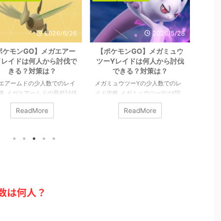
2026/6/26
2026/5/28
ポケモンGO】メガエアー
【ポケモンGO】メガミュウ
【
ドレイドは何人から討伐で
ツーYレイドは何人から討伐
（ア
きる？対策は？
できる？対策は？
ら
エアームドの少人数でのレイ
メガミュウツーYの少人数でのレ
シャド
略 メガエアームドの最低討伐
イド攻略 メガミュウツーYはX同
の少人
は8人以上です。シールドを
様に最低討伐人数は12人以上で
ギラテ
ReadMore
ReadMore
のが8人であって、参加者す
す。あくまで最低限挑めるのが12
対策や
がガチガチで組めてチームパ
人であって、総合で3本の指に入
ィナ（
などのバフもかけられるので
るポケモンでもありますので、人
能です
ば、最低人数はもっと少なく
数が必要になると思います。詳細
ですが
そうです。詳細については下
については下記記事をご覧くださ
リスタ
事をご覧ください。 メガエア
い。 メガミュウツーYの最少対策
す。ジ
ドの最少対策人数は何人？ 最
人数は何人？ 最少人数はガチで組
ですが
数は8人以上必要（シールド
んで12人以上必要（シールドは12
まく立
数は何人？
枚）です。記事作成段階では
枚）です。記事作成段階では予想
詳細に
のため、過去のバトルでの考
のため、過去のバトルでの考察か
ださい
らの推測となります。 討伐人
らの推測となります。 討伐人数の
ナザー