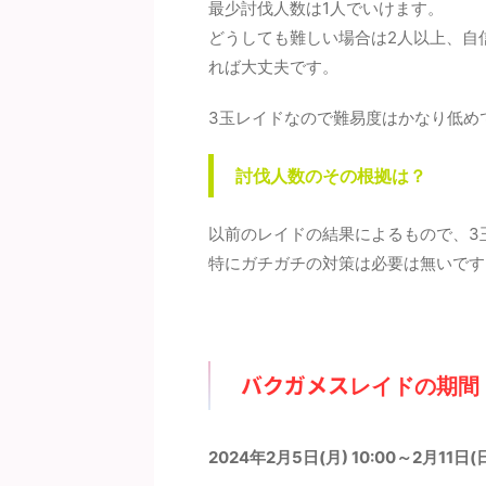
もに対策人数に大きな差はない
も困りませんので、収集していき
数の
最少討伐人数は1人でいけます。
考えてます。記事作成段階では
たいと思います。詳細については
ケモ
どうしても難しい場合は2人以上、自
想のため、過去の ...
下記記事をご覧ください。 シ ...
ムド
れば大丈夫です。
3玉レイドなので難易度はかなり低め
討伐人数のその根拠は？
以前のレイドの結果によるもので、3
特にガチガチの対策は必要は無いです
バクガメス
レイドの期間
2024年2月5日(月) 10:00～2月11日(日