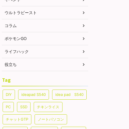
ーストとチームパワーで2
ともに対策人数に大きな差はない
も困り
。あと、ライトクリスタル
と考えてます。記事作成段階では
たいと
です。ーーーここ ...
予想のため、過去の ...
下記記事
ウルトラビースト
コラム
ポケモンGO
ライフハック
役立ち
Tag
DIY
ideapad S540
idea pad S540
PC
SSD
チキンライス
チャットGTP
ノートパソコン