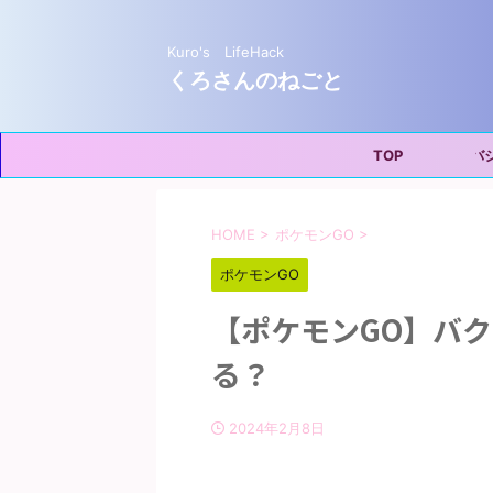
Kuro's LifeHack
くろさんのねごと
TOP
プライバシー
HOME
>
ポケモンGO
>
ポケモンGO
【ポケモンGO】バ
る？
2024年2月8日