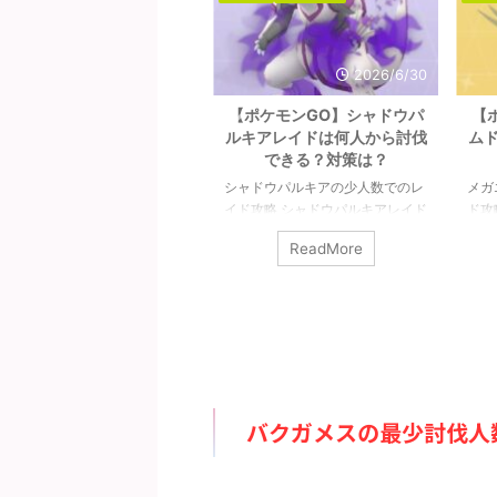
2026/7/18
2026/6/30
【ポケモンGO】メガライチ
【ポケモンGO】シャドウパ
【
ュウ（X＆Y）は何人から討
ルキアレイドは何人から討伐
ム
伐できる？対策は？
できる？対策は？
ガライチュウ（X＆Y）の少人数
シャドウパルキアの少人数でのレ
メガ
のレイド攻略 メガライチュウ
イド攻略 シャドウパルキアレイド
ド攻
X＆Y）最低討伐人数は7人以上
の対策や感想など。シャドウパル
人数
ReadMore
ReadMore
す。ガチめで組むとシールドの
キアは2人で討伐可能です。条件
破る
より少ない人数で倒せそうです
はチームパワーやライトクリスタ
べて
、その場合は難易度が跳ね上が
ルが必要ですが、無理なくできる
ワー
ます。ほぼほぼ８人未満では倒
レベルかと。また、シャドウパル
あれ
ないと思っておいた方が良いで
キアは「ドラゴン」は中段クラス
なり
ょう。詳細については下記記事
のポケモンです。メガや合体ポケ
記記
ご覧ください。 メガライチュウ
モンがなければ最強なのですが、
ーム
X＆Y）の最少対策人数は何人？
ドラゴンの層が厚すぎて、これで
少人
バクガメスの最少討伐人
少人数はガチで組んで7人以上
中段クラスとは。。。メガは実質
が8
要（シールドは7枚）です。メ
1体しか編成できないので、シャ
予想
ライチュウXとメガライチュウY
ドウパルキアの高固体は何体いて
察か