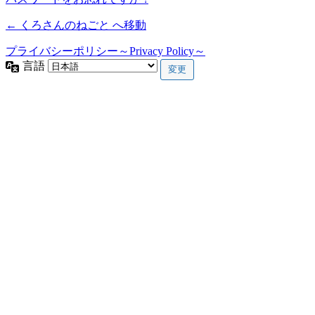
← くろさんのねごと へ移動
プライバシーポリシー～Privacy Policy～
言語