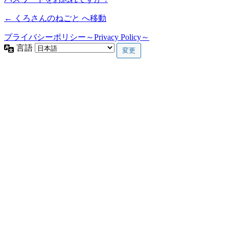
← くろさんのねごと へ移動
プライバシーポリシー～Privacy Policy～
言語